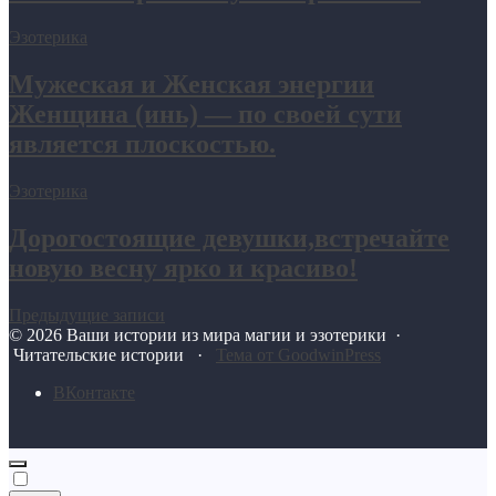
Эзотерика
Мужеская и Женская энергии
Женщина (инь) — по своей сути
является плоскостью.
Эзотерика
Дорогостоящие девушки,встречайте
новую весну ярко и красиво!
Предыдущие записи
©
2026
Ваши истории из мира магии и эзотерики
·
Читательские истории ·
Тема от GoodwinPress
BКонтакте