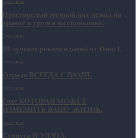
Эзотерика
Престарелый мудрый кот лежал на
травке и грелся на солнышке.
Эзотерика
10 лучших рекомендаций от Ошо 1.
Эзотерика
Отрада ВСЕГДА С ВАМИ.
Эзотерика
Глас КОТОРАЯ МОЖЕТ
ИЗМЕНИТЬ ВАШУ ЖИЗНЬ.
Эзотерика
Супруга И УДАЧА.