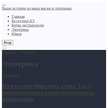
Ваши истории из мира магии и эзотерики
Главная
Без купюр БЭ
Битва экстрасенсов
Эзотерика
Юмор
Вход
Главная
/
Эзотерика
Эзотерика
Эзотерика
На что способна мочь слова Силу
произнесённого слова переоценить
невозможно.