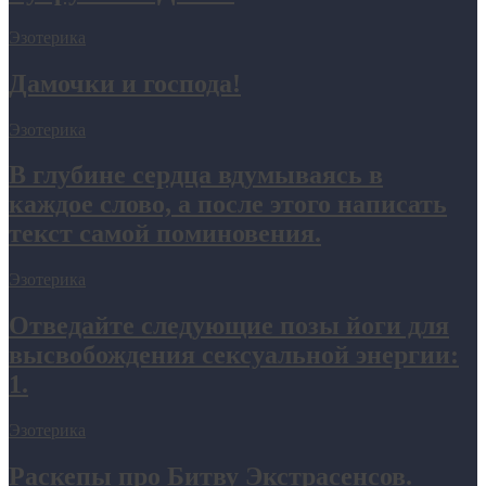
Эзотерика
Дамочки и господа!
Эзотерика
В глубине сердца вдумываясь в
каждое слово, а после этого написать
текст самой поминовения.
Эзотерика
Отведайте следующие позы йоги для
высвобождения сексуальной энергии:
1.
Эзотерика
Раскепы про Битву Экстрасенсов.