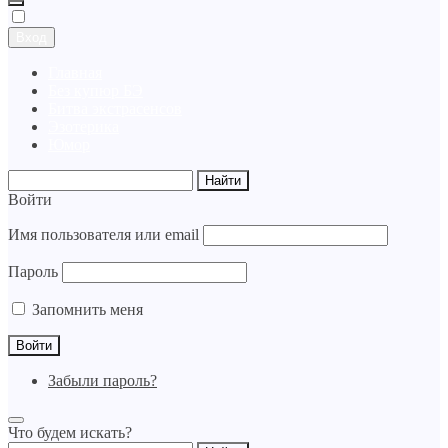
Вход
Главная
Без купюр БЭ
Битва экстрасенсов
Эзотерика
Юмор
Войти
Имя пользователя или email
Пароль
Запомнить меня
Забыли пароль?
Что будем искать?